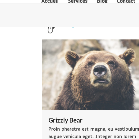
Accueil
Services
Blog
Contact
Skip
to
content
Grizzly Bear
Proin pharetra est magna, eu vestibulu
augue vehicula eget. Integer non lorem