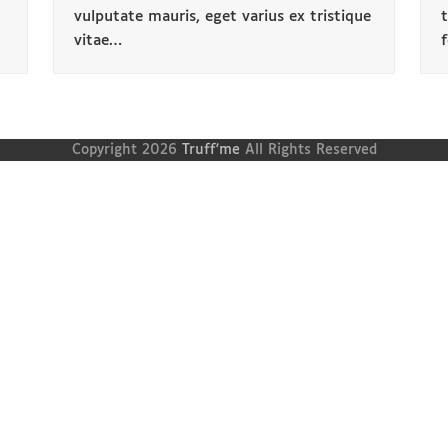
vulputate mauris, eget varius ex tristique
t
vitae…
Copyright 2026
Truff'me
All Rights Reserved